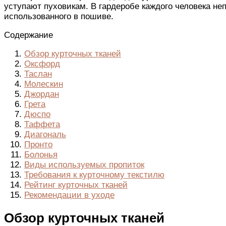
уступают пуховикам. В гардеробе каждого человека неп
использованного в пошиве.
Содержание
Обзор курточных тканей
Оксфорд
Таслан
Молескин
Джордан
Грета
Дюспо
Таффета
Диагональ
Пронто
Болонья
Виды используемых пропиток
Требования к курточному текстилю
Рейтинг курточных тканей
Рекомендации в уходе
Обзор курточных тканей