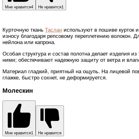
Мне нравится
4
Не нравится
1
Курточную ткань
Таслан
используют в пошиве курток и
износу благодаря репсовому переплетению волокон. Д
нейлона или капрона.
Особая структура и состав полотна делает изделия из 
ними; обеспечивают надежную защиту от ветра и влаг
Материал гладкий, приятный на ощупь. На лицевой пов
глажке, быстро сохнет, не деформируется.
Молескин
Мне нравится
1
Не нравится