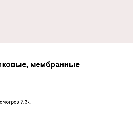
опковые, мембранные
смотров
7.3к.