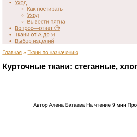
Уход
Как постирать
Уход
Вывести пятна
Вопрос—ответ 🧐
Ткани от А до Я
Выбор изделий
Главная
»
Ткани по назначению
Курточные ткани: стеганные, хл
Автор
Алена Батаева
На чтение
9 мин
Про