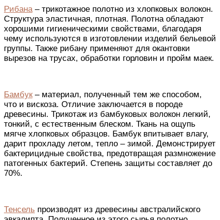
Рибана
– трикотажное
полотно
из хлопковых
волокон
.
Структура эластичная, плотная.
Полотна
обладают
хорошими
гигиеническими свойствами, благодаря
чему используются в
изготовлении изделий
бельевой
группы
. Также рибану применяют для окантовки
вырезов на трусах, обработки горловин и пройм маек.
Бамбук
– материал,
полученный
тем
же
способом,
что и вискоза. Отличие заключается в породе
древесины. Трикотаж из бамбуковых волокон легкий,
тонкий, с естественным блеском. Ткань
на ощупь
мягче хлопковых образцов. Бамбук впитывает влагу,
дарит прохладу летом, тепло – зимой. Демонстрирует
бактерицидные свойства,
предотвращая
размножение
патогенных бактерий. Степень защиты составляет до
70%.
Тенсель
производят из древесины австралийского
эвкалипта. Полученное из этого сырья полотно