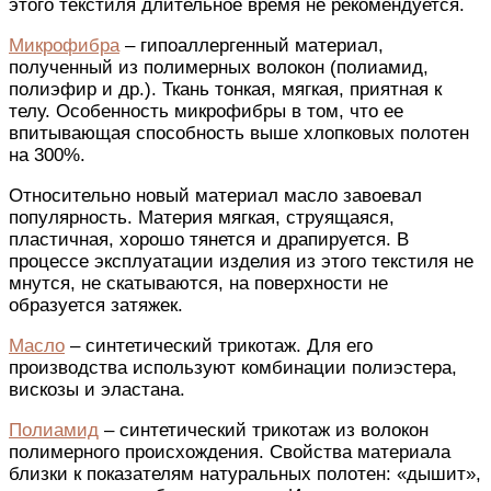
этого текстиля
длительное время не рекомендуется.
Микрофибра
– гипоаллергенный материал,
полученный
из полимерных волокон (полиамид,
полиэфир
и др
.). Ткань
тонкая, мягкая, приятная
к
телу.
Особенность
микрофибры в том, что ее
впитывающая
способность
выше хлопковых полотен
на 300%.
Относительно
новый материал масло завоевал
популярность
. Материя мягкая, струящаяся,
пластичная, хорошо тянется и драпируется.
В
процессе
эксплуатации
изделия из этого текстиля
не
мнутся, не скатываются, на поверхности не
образуется затяжек.
Масло
– синтетический трикотаж. Для
его
производства используют комбинации полиэстера,
вискозы и эластана.
Полиамид
– синтетический трикотаж из волокон
полимерного происхождения. Свойства материала
близки к показателям
натуральных полотен
: «дышит»,