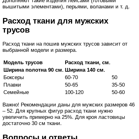
Дополняют такие изделия лейсами (готовыми
вышитыми элементами), перьями, воланами
и т. д.
Расход
ткани
для
мужских
трусов
Расход
ткани
на пошив
мужских
трусов
зависит от
выбранной
модели
и размера.
Модель
трусов
Расход ткани
, см.
Ширина
полотна 90 см.
Ширина
140 см.
Боксеры
60-70
50
Плавки
50-65
35-50
Семейные
100-120
50-60
Важно! Рекомендации
даны
для мужских размеров 46
– 52. Для крупных фигур
расход ткани
нужно
увеличить
примерно
на 25%. Для кроя ластовицы
достаточно
30 см
ткани
.
Вопросы и ответы