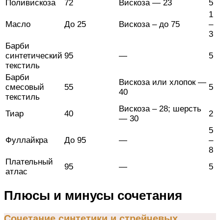
Поливискоза
72
Вискоза — 23
5
1
Масло
До 25
Вискоза – до 75
–
3
Барби
синтетический
95
—
5
текстиль
Барби
Вискоза или хлопок —
смесовый
55
5
40
текстиль
Вискоза – 28; шерсть
Тиар
40
2
— 30
5
Фуллайкра
До 95
—
–
8
Плательный
95
—
5
атлас
Плюсы и минусы сочетания
Сочетание синтетики и стрейчевых