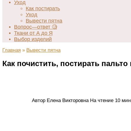
Уход
Как постирать
Уход
Вывести пятна
Вопрос—ответ 🧐
Ткани от А до Я
Выбор изделий
Главная
»
Вывести пятна
Как почистить, постирать пальт
Автор
Елена Викторовна
На чтение
10 мин