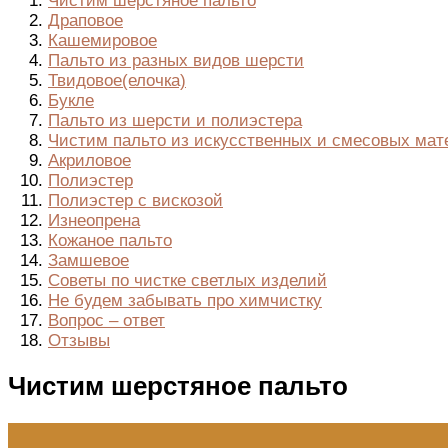
Чистим шерстяное пальто
Драповое
Кашемировое
Пальто из разных видов шерсти
Твидовое(елочка)
Букле
Пальто из шерсти и полиэстера
Чистим пальто из искусственных и смесовых мат
Акриловое
Полиэстер
Полиэстер с вискозой
Изнеопрена
Кожаное пальто
Замшевое
Советы по чистке светлых изделий
Не будем забывать про химчистку
Вопрос – ответ
Отзывы
Чистим шерстяное пальто