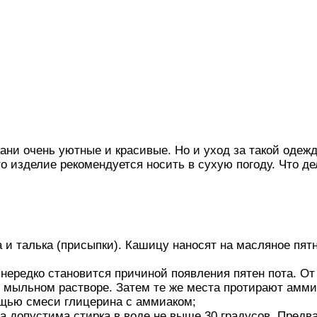
ани очень уютные и красивые. Но и уход за такой одежд
о изделие рекомендуется носить в сухую погоду. Что де
 талька (присыпки). Кашицу наносят на масляное пятн
нередко становится причиной появления пятен пота. От
 мыльном растворе. Затем те же места протирают амми
ощью смеси глицерина с аммиаком;
а допустима стирка в воде не выше 30 градусов. Предв