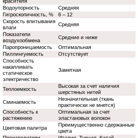
красителя
Водоупорность
Средняя
Гигроскопичность, %
6 – 12
Скорость впитывания
Средняя
влаги
Показатели
Средние и ниже
воздухообмена
Паропроницаемость
Оптимальная
Пиллингуемость
Отсутствует
Способность
накапливать
Заметная
статическое
электричество
Высокая за счет наличия
Теплоемкость
шерстяных нитей
Незначительная (ткань
Сминаемость
практически не мнется)
Способность к
Оптимальная за счет
растяжению
эластановых волокон
Преимущественно сдержанные
Цветовая палитра
цвета
Производители
Италия, Турция, Китай