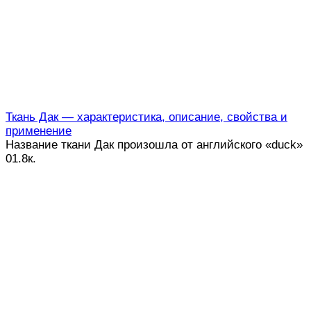
Ткань Дак — характеристика, описание, свойства и
применение
Название ткани Дак произошла от английского «duck»
0
1.8к.