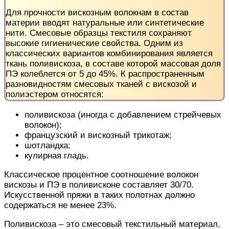
Для прочности вискозным волокнам в состав
материи вводят натуральные или синтетические
нити. Смесовые образцы текстиля сохраняют
высокие
гигиенические свойства. Одним из
классических вариантов комбинирования
является
ткань поливискоза, в составе которой массовая доля
ПЭ колеблется от 5 до 45%. К распространенным
разновидностям смесовых тканей с вискозой и
полиэстером относятся:
поливискоза (
иногда
с добавлением стрейчевых
волокон);
французский и
вискозный трикотаж
;
шотландка;
кулирная гладь
.
Классическое процентное соотношение волокон
вискозы и ПЭ в поливисконе составляет 30/70.
Искусственной пряжи в таких полотнах
должно
содержаться
не
менее
23%.
Поливискоза – это смесовый текстильный материал,