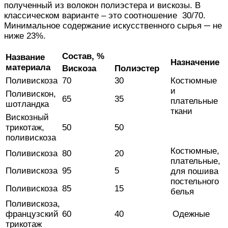
полученный
из волокон полиэстера и вискозы. В
классическом варианте – это соотношение 30/70.
Минимальное
содержание искусственного сырья ─ не
ниже 23%.
Состав, %
Название
Назначение
материала
Вискоза
Полиэстер
Поливискоза
70
30
Костюмные
и
Поливискон,
65
35
плательные
шотландка
ткани
Вискозный
трикотаж,
50
50
поливискоза
Костюмные,
Поливискоза
80
20
плательные,
Поливискоза
95
5
для пошива
постельного
Поливискоза
85
15
белья
Поливискоза,
французский
60
40
Одежные
трикотаж