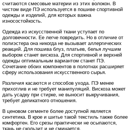
считаются смесовые материи из этих волокон. В
чистом виде ПЭ используется в пошиве спортивной
одежды
и изделий,
для которых
важна
износостойкость.
Одежда
из искусственной ткани уступает по
долговечности. Ее легче повредить. Но в отличие от
полиэстера она
никогда
не вызывает аллергических
реакций. Для пошива блуз, платьев, белья
лучшим
выбором станет вискоза. Для спортивной и
верхней
одежды
оптимальным вариантом станет ПЭ.
Сочетание обоих компонентов в полотнах расширяет
сферу использования искусственного сырья.
Различия касаются и способов ухода. ПЭ
менее
прихотлив и не требует манипуляций. Вискоза
может
дать
усадку при стирке, не выносит выкручивания,
требует деликатного отношения.
В ценовом сегменте
более
доступной
является
синтетика.
В крое и шитье
такой текстиль также
более
комфортен.
Его
срезы практически не осыпаются,
ткань не скользит и не сминается.