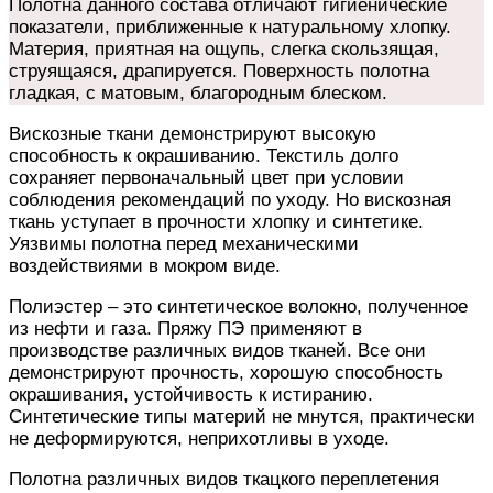
Полотна данного состава отличают гигиенические
показатели, приближенные к натуральному хлопку.
Материя, приятная на ощупь, слегка скользящая,
струящаяся, драпируется. Поверхность полотна
гладкая, с матовым, благородным блеском.
Вискозные ткани демонстрируют
высокую
способность к окрашиванию. Текстиль
долго
сохраняет первоначальный цвет
при условии
соблюдения рекомендаций по уходу. Но вискозная
ткань уступает в прочности хлопку и синтетике.
Уязвимы полотна перед механическими
воздействиями в мокром виде.
Полиэстер –
это
синтетическое волокно,
полученное
из
нефти и газа
. Пряжу ПЭ применяют в
производстве различных видов тканей. Все они
демонстрируют прочность,
хорошую
способность
окрашивания, устойчивость к истиранию.
Синтетические типы материй не мнутся, практически
не деформируются, неприхотливы в уходе.
Полотна различных видов ткацкого переплетения