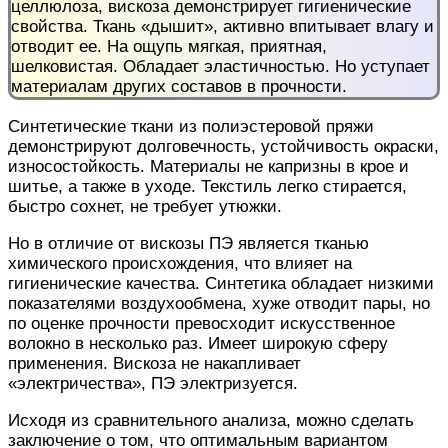
целлюлоза, вискоза демонстрирует гигиенические
свойства. Ткань «дышит», активно впитывает влагу и
отводит ее.
На ощупь
мягкая, приятная,
шелковистая
. Обладает эластичностью. Но уступает
материалам других составов в прочности.
Синтетические ткани из полиэстеровой пряжи
демонстрируют долговечность, устойчивость окраски,
износостойкость. Материалы не капризны
в крое и
шитье
, а также в уходе. Текстиль
легко
стирается,
быстро
сохнет, не требует утюжки.
Но в отличие от вискозы ПЭ
является
тканью
химического происхождения, что влияет на
гигиенические качества. Синтетика обладает
низкими
показателями воздухообмена, хуже отводит пары, но
по оценке прочности превосходит искусственное
волокно в
несколько
раз. Имеет широкую сферу
применения. Вискоза не
накапливает
«
электричества»
, ПЭ
электризуется
.
Исходя из сравнительного анализа,
можно сделать
заключение о том, что оптимальным вариантом