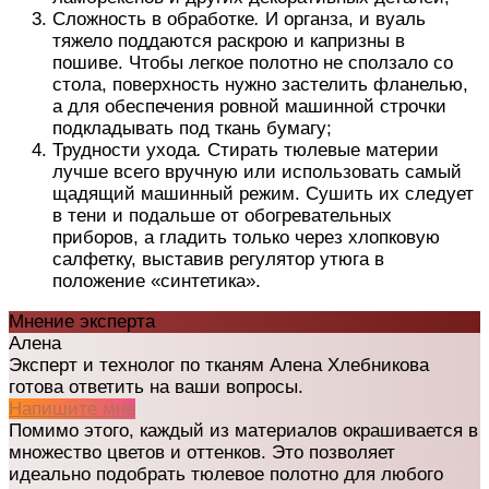
Сложность в обработке
.
И органза, и вуаль
тяжело поддаются раскрою и капризны в
пошиве. Чтобы легкое полотно не сползало со
стола, поверхность нужно застелить фланелью,
а для обеспечения ровной машинной строчки
подкладывать под ткань бумагу;
Трудности ухода
.
Стирать тюлевые материи
лучше всего вручную или использовать самый
щадящий машинный режим. Сушить их следует
в тени и подальше от обогревательных
приборов, а гладить только через хлопковую
салфетку, выставив регулятор утюга в
положение «синтетика».
Мнение эксперта
Алена
Эксперт и технолог по тканям Алена Хлебникова
готова ответить на ваши вопросы.
Напишите мне
Помимо этого, каждый из материалов окрашивается в
множество цветов и оттенков. Это позволяет
идеально подобрать тюлевое полотно для любого