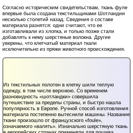
Согласно историческим свидетельствам, ткань фуле
впервые была создана текстильщиками Шотландии
несколько столетий назад. Сведения о составе
материала разнятся: одни считают, что ее
изготавливали из хлопка, и только позже стали
добавлять к нему шерстяные волокна. Другие
уверены, что клетчатый материал ткали
исключительно из пряжи животного происхождения.
Из текстильных полотен в клетку шили теплую
одежду, в том числе верхнюю. Со временем
разновидность «шотландки» совершила
путешествие за пределы страны, и быстро нашла
популярность в Европе. Ручной способ изготовления
материала постепенно вытеснили машины. Название
ткани произошло от французского «foule»,
означаемого «валять». Изначально шерстяную ткань
в европейских странах применяли для пошива