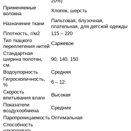
20%)
Применяемые
Хлопок, шерсть
волокна
Пальтовая, блузочная,
Назначение ткани
плательная, для детской одежды
Плотность, г/м2
115 – 220
Тип ткацкого
Саржевое
переплетения нитей
Стандартная
ширина полотен,
90, 140, 150
см.
Водоупорность
Средняя
Гигроскопичность,
6 – 12
%
Скорость
Высокая
впитывания влаги
Показатели
Средние
воздухообмена
Паропроницаемость
Оптимальная
Способность
накапливать