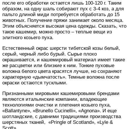
после его обработки остается лишь 100-120 г. Таким
образом, на одну шаль собирают пух с 3-4 коз, а для
пальто длиной миди потребуется обработать до 15
животных. Получение пряжи занимает около месяца.
Этим объясняется высокая цена одежды. Сказать, что
такое кашемир, можно просто – теплые вещи из
элитного козьего пуха.
Естественный окрас шерсти тибетской козы белый,
серый, черный либо бурый. Сырье плохо
окрашивается, и кашемировый материал имеет такие
же расцветки или близкие к ним. Тонкие пуховые
волокна белого цвета красятся лучше, но сохраняют
характерную «дымчатость». Темные волокна после
окраски остаются тусклыми.
Признанными мировыми кашемировыми брендами
являются итальянские компании, владеющие
технологиями очистки и плетения козьего пуха,
«Ballantyne», «Brunello Cucinelli», «Agnona». И еще
шотландские, с давними традициями производства
шерстяных тканей, «Pringle of Scotland», «Lyle &
Scott».