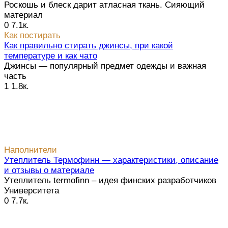
Роскошь и блеск дарит атласная ткань. Сияющий
материал
0
7.1к.
Как постирать
Как правильно стирать джинсы, при какой
температуре и как чато
Джинсы — популярный предмет одежды и важная
часть
1
1.8к.
Наполнители
Утеплитель Термофинн — характеристики, описание
и отзывы о материале
Утеплитель termofinn – идея финских разработчиков
Университета
0
7.7к.