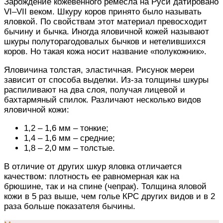
Зарождение кожевенного ремесла на Руси датировано
VI–VII веком. Шкуру коров принято было называть
яловкой. По свойствам этот материал превосходит
бычину и бычка. Иногда яловичной кожей называют
шкуры полуторагодовалых бычков и нетелившихся
коров. Но такая кожа носит название «полукожник».
Яловичина толстая, эластичная. Рисунок мереи
зависит от способа выделки. Из-за толщины шкуры
распиливают на два слоя, получая лицевой и
бахтармяный спилок. Различают несколько видов
яловичной кожи:
1,2 – 1,6 мм – тонкие;
1,4 – 1,6 мм – средние;
1,8 – 2,0 мм – толстые.
В отличие от других шкур яловка отличается
качеством: плотность ее равномерная как на
брюшине, так и на спине (чепрак). Толщина яловой
кожи в 5 раз выше, чем голье КРС других видов и в 2
раза больше показателя бычины.