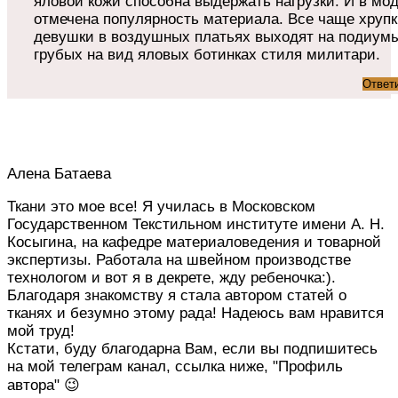
яловой кожи способна выдержать нагрузки. И в мо
отмечена популярность материала. Все чаще хруп
девушки в воздушных платьях выходят на подиум
грубых на вид яловых ботинках стиля милитари.
Ответ
Алена Батаева
Ткани это мое все! Я училась в Московском
Государственном Текстильном институте имени А. Н.
Косыгина, на кафедре материаловедения и товарной
экспертизы. Работала на швейном производстве
технологом и вот я в декрете, жду ребеночка:).
Благодаря знакомству я стала автором статей о
тканях и безумно этому рада! Надеюсь вам нравится
мой труд!
Кстати, буду благодарна Вам, если вы подпишитесь
на мой телеграм канал, ссылка ниже, "Профиль
автора" 😉